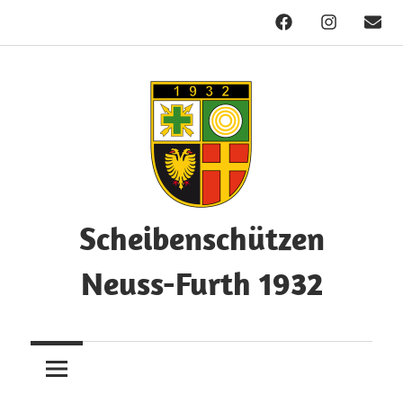
Facebook
Instagram
Mail
Zum
Inhalt
springen
Scheibenschützen
Neuss-Furth 1932
Herzlich
Willkommen!