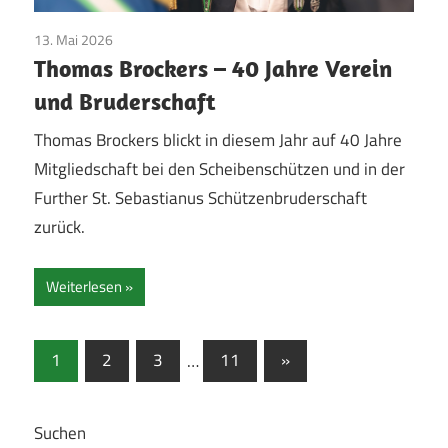
13. Mai 2026
Bruderschaft
/
Jubilare
/
Pfingsten
/
Vereinsleben
Thomas Brockers – 40 Jahre Verein
und Bruderschaft
Thomas Brockers blickt in diesem Jahr auf 40 Jahre
Mitgliedschaft bei den Scheibenschützen und in der
Further St. Sebastianus Schützenbruderschaft
zurück.
Weiterlesen
Seitennummerierung
Nächste
1
2
3
…
11
»
Beiträge
der
Beiträge
Suchen