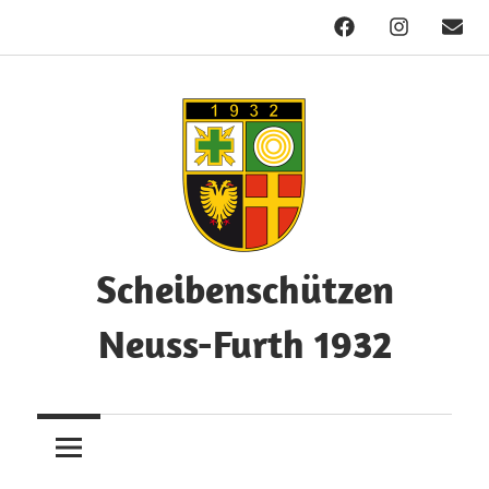
Facebook
Instagram
Mail
Zum
Inhalt
springen
Scheibenschützen
Neuss-Furth 1932
Herzlich
Willkommen!