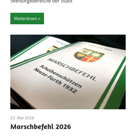
Seelsorgebereiche der Stadt
Weiterlesen
22. Mai 2026
Bruderschaft
/
Jubilare
/
Jungschützen
/
Majestäten
/
Marschbefehl 2026
Pfingsten
/
Vereinsleben