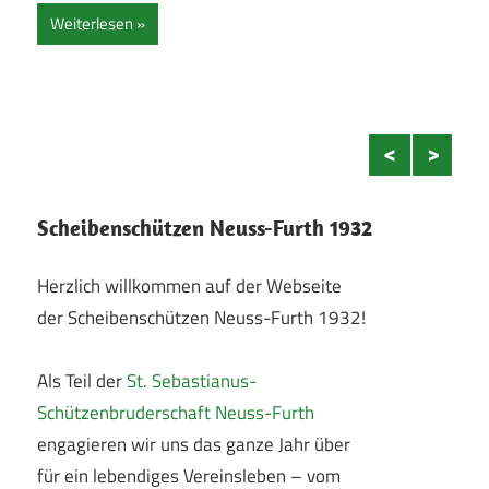
stehen für gelebte Tradition und unbändige
Kame
Lebensfreude. Für all das also, was unser Corps seit
– tr
vielen Jahren auszeichnet.
Wei
Weiterlesen
Scheibenschützen Neuss-Furth 1932
Herzlich willkommen auf der Webseite
der Scheibenschützen Neuss-Furth 1932!
Als Teil der
St. Sebastianus-
Schützenbruderschaft Neuss-Furth
engagieren wir uns das ganze Jahr über
für ein lebendiges Vereinsleben – vom