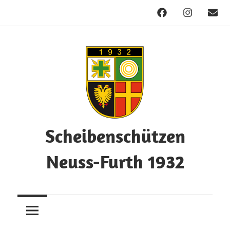
Facebook
Instagram
Mail
Zum
Inhalt
springen
Scheibenschützen
Neuss-Furth 1932
Herzlich
Willkommen!