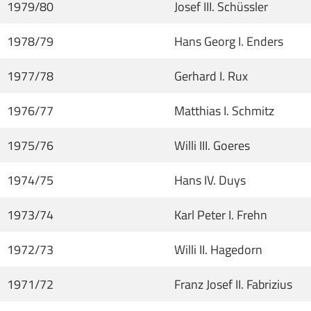
1979/80
Josef III. Schüssler
1978/79
Hans Georg I. Enders
1977/78
Gerhard I. Rux
1976/77
Matthias I. Schmitz
1975/76
Willi III. Goeres
1974/75
Hans IV. Duys
1973/74
Karl Peter I. Frehn
1972/73
Willi II. Hagedorn
1971/72
Franz Josef II. Fabrizius