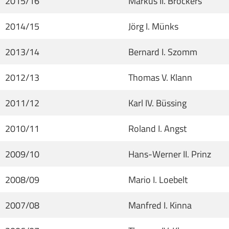
2015/16
Markus II. Brockers
2014/15
Jörg I. Münks
2013/14
Bernard I. Szomm
2012/13
Thomas V. Klann
2011/12
Karl IV. Büssing
2010/11
Roland I. Angst
2009/10
Hans-Werner II. Prinz
2008/09
Mario I. Loebelt
2007/08
Manfred I. Kinna