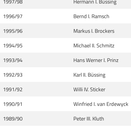
1997/98
Hermann I. Büssing
1996/97
Bernd I. Ramsch
1995/96
Markus I. Brockers
1994/95
Michael II. Schmitz
1993/94
Hans Werner I. Prinz
1992/93
Karl II. Büssing
1991/92
Willi IV. Sticker
1990/91
Winfried I. van Erdewyck
1989/90
Peter III. Kluth