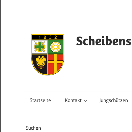
Zum
Inhalt
springen
Scheibens
Herzlich
Willkommen!
Startseite
Kontakt
Jungschützen
Suchen