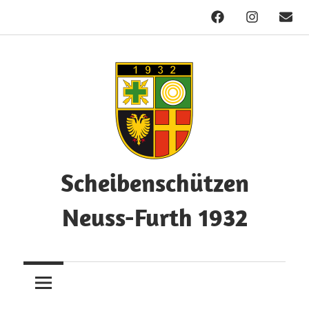
Facebook
Instagram
Mail
Zum
Inhalt
springen
Scheibenschützen
Neuss-Furth 1932
Herzlich
Willkommen!