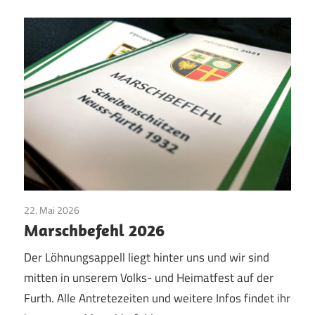
22. Mai 2026
Bruderschaft
/
Jubilare
/
Jungschützen
/
Majestäten
/
Marschbefehl 2026
Pfingsten
/
Vereinsleben
Der Löhnungsappell liegt hinter uns und wir sind
mitten in unserem Volks- und Heimatfest auf der
Furth. Alle Antretezeiten und weitere Infos findet ihr