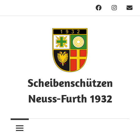
Facebook
Instagram
Mail
Zum
Inhalt
springen
Scheibenschützen
Neuss-Furth 1932
Herzlich
Willkommen!