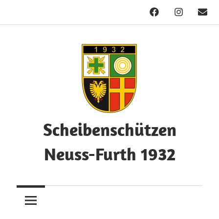
Facebook
Instagram
Mail
Zum
Inhalt
springen
Scheibenschützen
Neuss-Furth 1932
Herzlich
Willkommen!