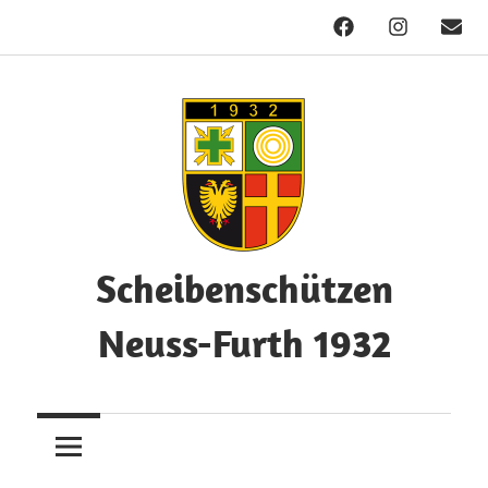
Facebook
Instagram
Mail
Zum
Inhalt
springen
Scheibenschützen
Neuss-Furth 1932
Herzlich
Willkommen!