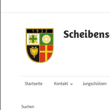
Zum
Inhalt
springen
Scheibens
Herzlich
Willkommen!
Startseite
Kontakt
Jungschützen
Suchen