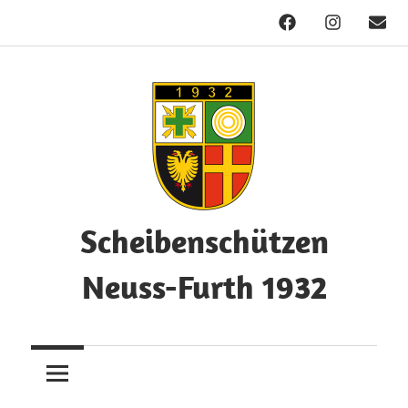
Facebook
Instagram
Mail
Zum
Inhalt
springen
Scheibenschützen
Neuss-Furth 1932
Herzlich
Willkommen!