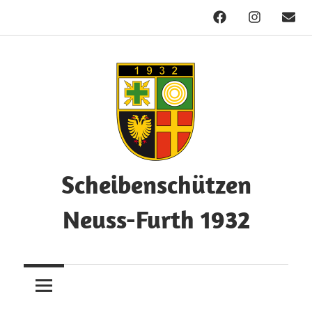
Facebook
Instagram
Mail
Zum
Inhalt
springen
Scheibenschützen
Neuss-Furth 1932
Herzlich
Willkommen!