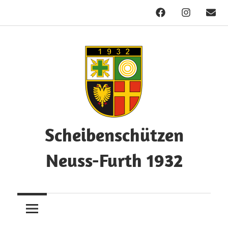
Facebook
Instagram
Mail
Zum
Inhalt
springen
Scheibenschützen
Neuss-Furth 1932
Herzlich
Willkommen!