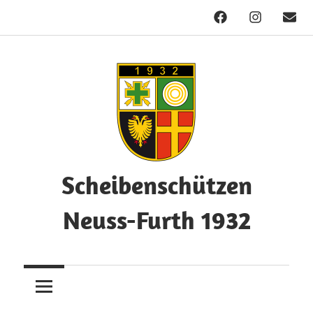
Facebook
Instagram
Mail
Zum
Inhalt
springen
Scheibenschützen
Neuss-Furth 1932
Herzlich
Willkommen!