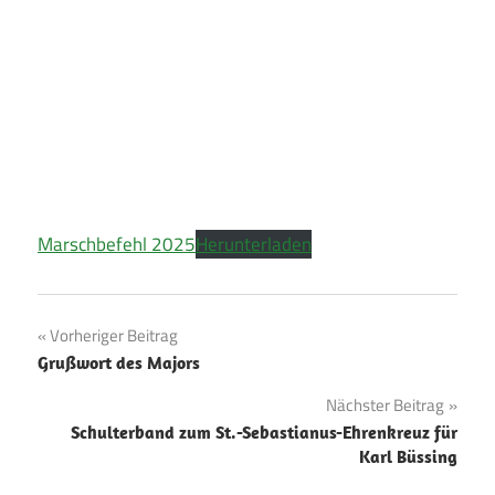
Marschbefehl 2025
Herunterladen
Beitragsnavigation
Vorheriger Beitrag
Grußwort des Majors
Nächster Beitrag
Schulterband zum St.-Sebastianus-Ehrenkreuz für
Karl Büssing