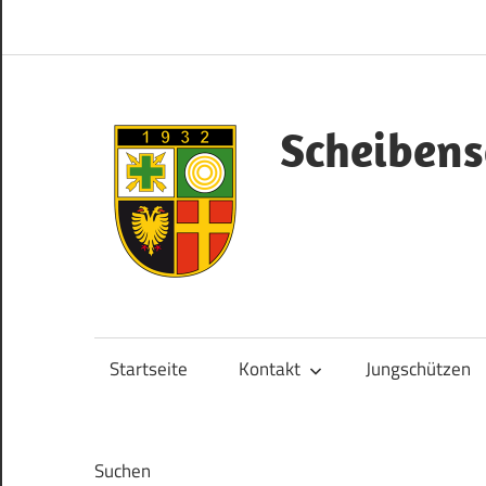
Zum
Inhalt
springen
Scheibens
Herzlich
Willkommen!
Startseite
Kontakt
Jungschützen
Suchen