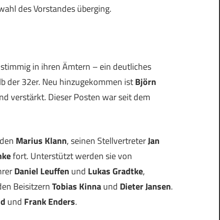
wahl des Vorstandes überging.
stimmig in ihren Ämtern – ein deutliches
alb der 32er. Neu hinzugekommen ist
Björn
nd verstärkt. Dieser Posten war seit dem
nden
Marius Klann
, seinen Stellvertreter
Jan
hke
fort. Unterstützt werden sie von
hrer
Daniel Leuffen
und
Lukas Gradtke
,
en Beisitzern
Tobias Kinna
und
Dieter Jansen
.
ld
und
Frank Enders
.