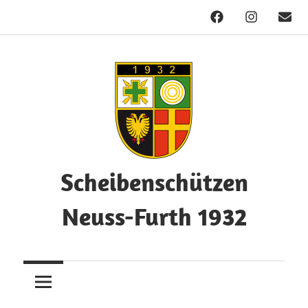
Facebook
Instagram
Mail
Zum
Inhalt
springen
Scheibenschützen
Neuss-Furth 1932
Herzlich
Willkommen!