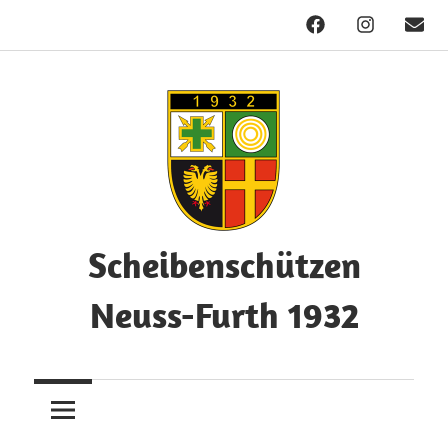
Facebook
Instagram
Mail
Zum
Inhalt
springen
Scheibenschützen
Neuss-Furth 1932
Herzlich
Willkommen!