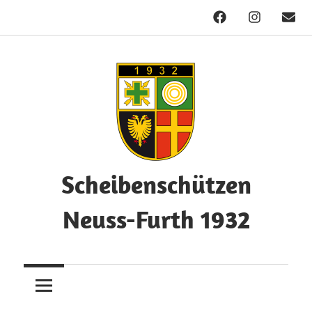
Facebook
Instagram
Mail
Zum
Inhalt
springen
Scheibenschützen
Neuss-Furth 1932
Herzlich
Willkommen!