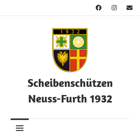
Facebook
Instagram
Mail
Zum
Inhalt
springen
Scheibenschützen
Neuss-Furth 1932
Herzlich
Willkommen!