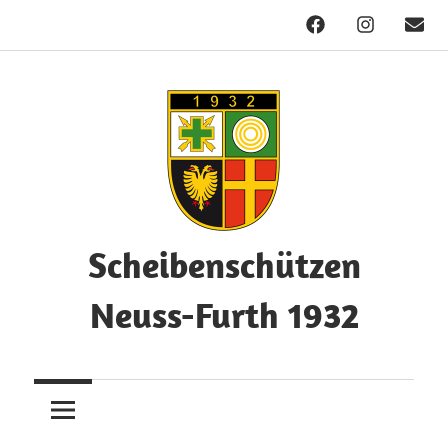
Facebook
Instagram
Mail
Zum
Inhalt
springen
Scheibenschützen
Neuss-Furth 1932
Herzlich
Willkommen!