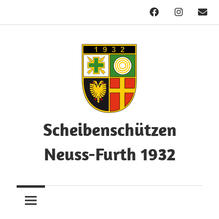
Facebook
Instagram
Mail
Zum
Inhalt
springen
Scheibenschützen
Neuss-Furth 1932
Herzlich
Willkommen!