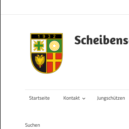
Zum
Inhalt
springen
Scheibens
Herzlich
Willkommen!
Startseite
Kontakt
Jungschützen
Suchen