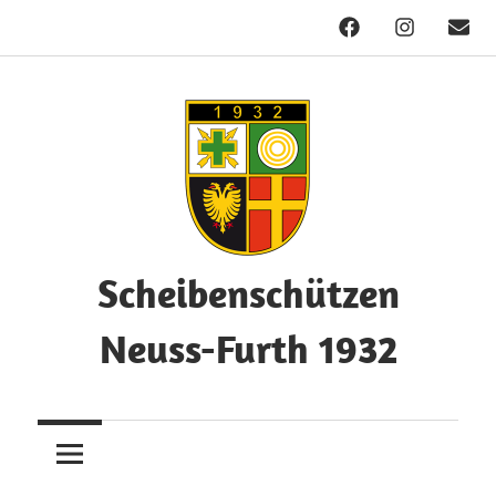
Facebook
Instagram
Mail
Zum
Inhalt
springen
Scheibenschützen
Neuss-Furth 1932
Herzlich
Willkommen!