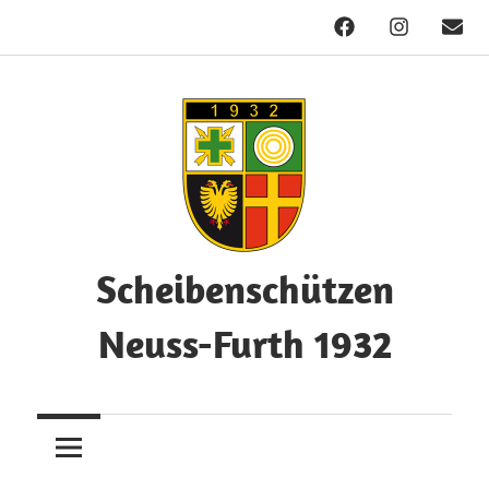
Facebook
Instagram
Mail
Zum
Inhalt
springen
Scheibenschützen
Neuss-Furth 1932
Herzlich
Willkommen!